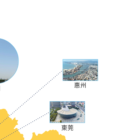
《港人在內地生活資訊》
第1集：開設銀行戶口及
使用電子支付
惠州
州
《港灣起跑線》
從天空出發（上）
東莞