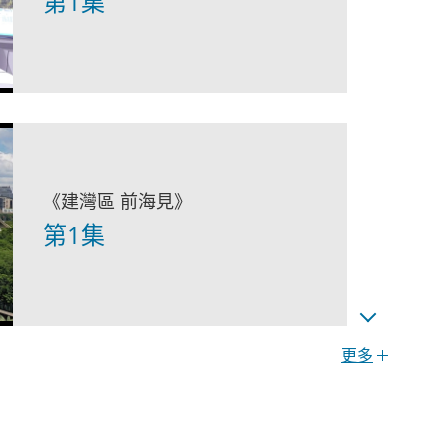
第1集
《建灣區 前海見》
第1集
更多
《大灣區 大未來》