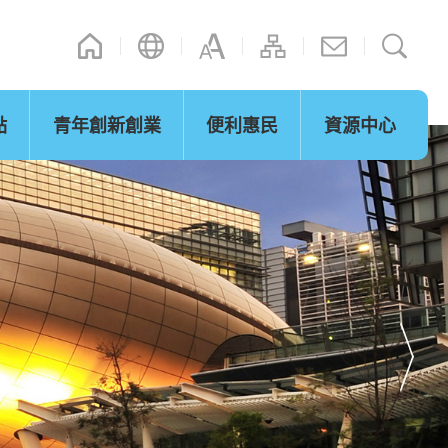
點
青年創新創業
便利惠民
資源中心
通訊
其他連結
演辭
內地政策措施
立法會事宜
「灣區夢成真」行程設計比賽
網誌
微信摘錄
短片
際法律及爭議解
通關便利
決服務
保及可持續發展
青年發展