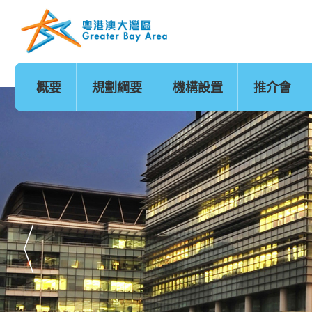
跳
至
內
容
的
開
始
主頁
概要
規劃綱要
機構設置
推介會
發展時序
基礎建設
香港
城市
澳門
政策範疇
基礎建設地圖
廣州
深圳
珠海
創新及科技
金融服務
醫療服務
教育