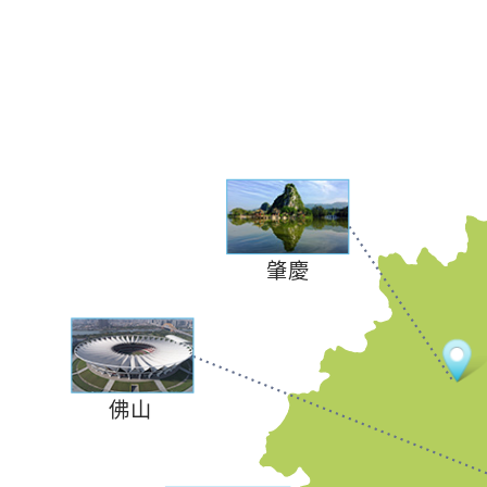
肇慶
佛山