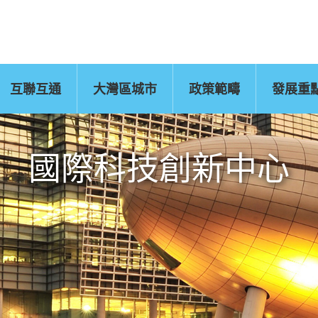
互聯互通
大灣區城市
政策範疇
發展重
佛山
惠州
東莞
中山
江門
新聞公報
肇慶
圖片
灣區辦
運輸物流
CEPA及專業服務
國
國際科技創新中心
把握發展新機遇
城市互聯互通
文化藝術、創意產
旅遊
環
業及知識產權