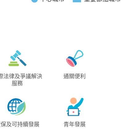
《拾壹城話》
山頂纜車 新裝迎客
際法律及爭議解決
通關便利
服務
《港繫全球 商聚灣區》
環保及可持續發展
青年發展
第1集：世界經濟新引擎