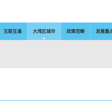
互联互通
大湾区城市
政策范畴
发展重
佛山
惠州
东莞
中山
江门
肇庆
新闻公报
运输物流
CEPA及专业服务
国
文化艺术、创意产业
旅游
及知识产权