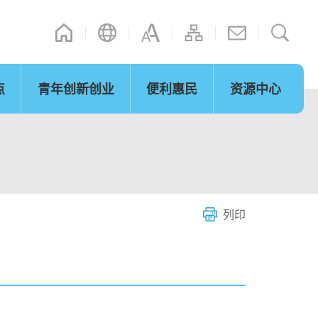
点
青年创新创业
便利惠民
资源中心
其他连结
演辞
立法会事宜
内地政策措施
网志
「湾区梦成真」行程设计比赛
微信摘录
短片
图片
际法律及争议解决
通关便利
服务
列印
环保及可持续发展
青年发展