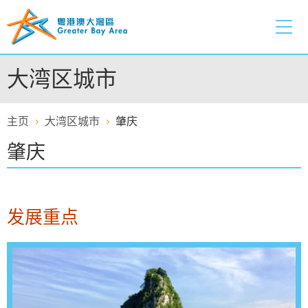
跳
至
内
容
大湾区城市
的
开
始
主页
大湾区城市
肇庆
肇庆
发展重点