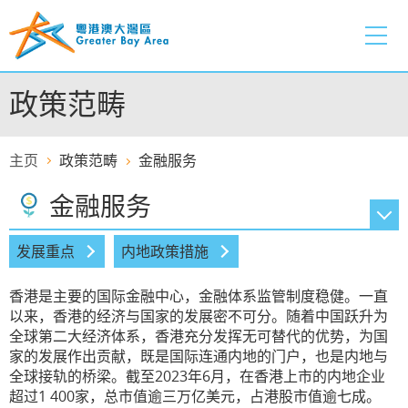
跳
至
内
容
政策范畴
的
开
始
主页
政策范畴
金融服务
金融服务
创新及科技
发展重点
内地政策措施
金融服务
香港是主要的国际金融中心，金融体系监管制度稳健。一直
以来，香港的经济与国家的发展密不可分。随着中国跃升为
运输物流
全球第二大经济体系，香港充分发挥无可替代的优势，为国
家的发展作出贡献，既是国际连通内地的门户，也是内地与
CEPA及专业服务
全球接轨的桥梁。截至2023年6月，在香港上市的内地企业
超过1 400家，总市值逾三万亿美元，占港股市值逾七成。
国际法律及争议解决服务