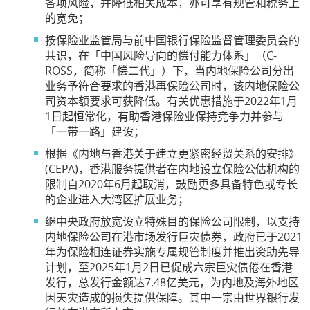
各项风险，并降低相关成本，亦可享有规管和税务上
的宽免；
按保险业监管局与前中国银行保险监督管理委员会的
共识，在「中国风险导向的偿付能力体系」（C-
ROSS，简称「偿二代」）下，当内地保险公司分出
业务予符合要求的香港再保险公司时，该内地保险公
司资本额要求可获降低。有关优惠措施于2022年1月
1日起恒常化，有助香港保险业保持竞争力并参与
「一带一路」建设；
根据《内地与香港关于建立更紧密经贸关系的安排》
(CEPA)，香港服务提供者在内地设立保险公估机构的
限制自2020年6月起取消，鼓励更多具备特色或专长
的企业进入大湾区扩展业务；
继中央政府放宽设立特殊目的保险公司限制，以支持
内地保险公司在港市场发行巨灾债券，政府已于2021
年为保险相连证券实施专属规管制度并推出资助先导
计划，至2025年1月2日已促成六宗巨灾债倦在香港
发行，总发行金额达7.48亿美元，为内地及海外地区
因天灾造成的损失提供保障。其中一宗由世界银行发