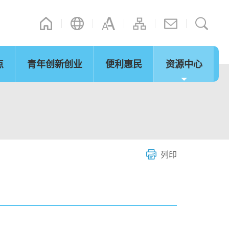
点
青年创新创业
便利惠民
资源中心
其他连结
演辞
立法会事宜
内地政策措施
网志
「湾区梦成真」行程设计比赛
微信摘录
短片
图片
际法律及争议解决
通关便利
服务
列印
环保及可持续发展
青年发展