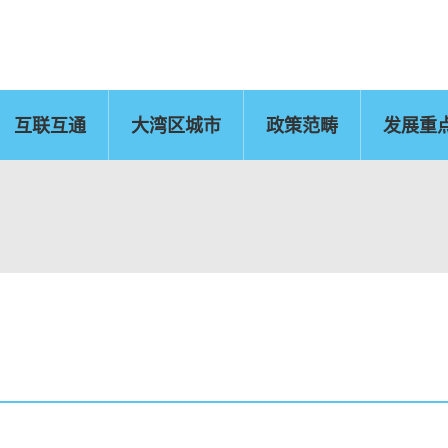
互联互通
大湾区城市
政策范畴
发展重
佛山
惠州
东莞
中山
江门
肇庆
新闻公报
运输物流
CEPA及专业服务
国
文化艺术、创意产业
旅游
及知识产权