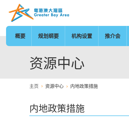
跳
至
内
容
的
开
始
概要
规划纲要
机构设置
推介会
发展时序
基础建设
香港
城市
澳门
政策范畴
基础建设地图
广州
深圳
珠海
创新及科技
金融服务
资源中心
主页
资源中心
内地政策措施
医疗服务
教育
内地政策措施