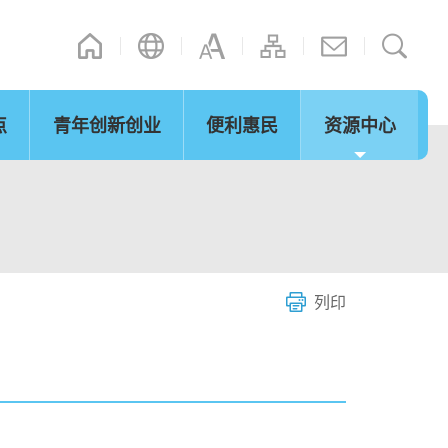
点
青年创新创业
便利惠民
资源中心
其他连结
演辞
立法会事宜
内地政策措施
网志
「湾区梦成真」行程设计比赛
微信摘录
短片
图片
际法律及争议解决
通关便利
服务
列印
环保及可持续发展
青年发展