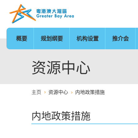
跳
至
内
容
的
开
始
概要
规划纲要
机构设置
推介会
发展时序
基础建设
香港
城市
澳门
政策范畴
基础建设地图
广州
深圳
珠海
创新及科技
金融服务
资源中心
主页
资源中心
内地政策措施
医疗服务
教育
内地政策措施