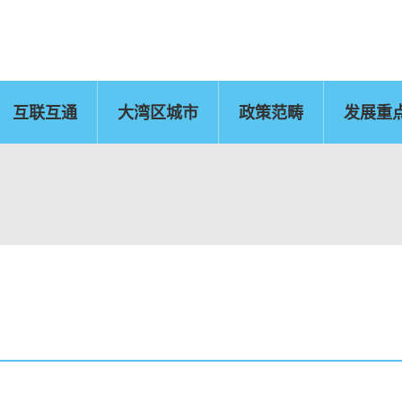
互联互通
大湾区城市
政策范畴
发展重
佛山
惠州
东莞
中山
江门
肇庆
新闻公报
运输物流
CEPA及专业服务
国
文化艺术、创意产业
旅游
及知识产权