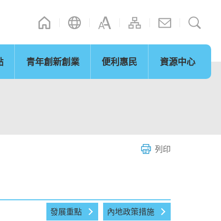
點
青年創新創業
便利惠民
資源中心
通訊
其他連結
演辭
內地政策措施
立法會事宜
「灣區夢成真」行程設計比賽
網誌
微信摘錄
短片
際法律及爭議解決
通關便利
服務
列印
環保及可持續發展
青年發展
發展重點
內地政策措施