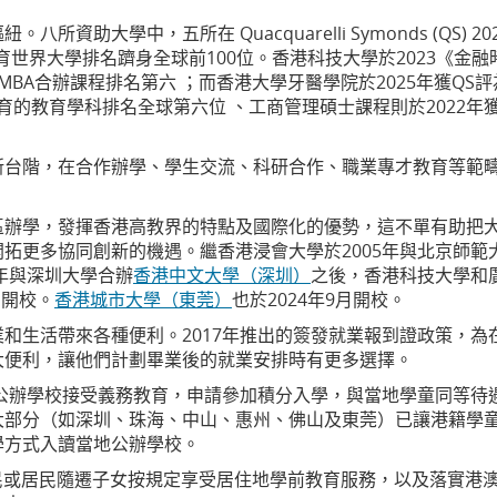
助大學中，五所在 Quacquarelli Symonds (QS) 20
教育世界大學排名躋身全球前100位。香港科技大學於2023《金融
全球EMBA合辦課程排名第六 ；而香港大學牙醫學院於2025年獲QS
教育的教育學科排名全球第六位 、工商管理碩士課程則於2022年
新台階，在合作辦學、學生交流、科研合作、職業專才教育等範
區辦學，發揮香港高教界的特點及國際化的優勢，這不單有助把
拓更多協同創新的機遇。繼香港浸會大學於2005年與北京師範
4年與深圳大學合辦
香港中文大學（深圳）
之後，香港科技大學和
月開校。
香港城市大學（東莞）
也於2024年9月開校。
和生活帶來各種便利。2017年推出的簽發就業報到證政策，為
大便利，讓他們計劃畢業後的就業安排時有更多選擇。
地公辦學校接受義務教育，申請參加積分入學，與當地學童同等待
大部分（如深圳、珠海、中山、惠州、佛山及東莞）已讓港籍學
學方式入讀當地公辦學校。
澳居民或居民隨遷子女按規定享受居住地學前教育服務，以及落實港