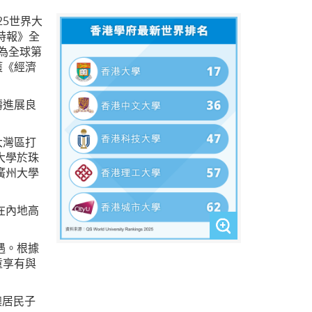
25世界大
時報》全
評為全球第
獲《經濟
疇進展良
大灣區打
大學於珠
廣州大學
在內地高
遇。根據
童享有與
澳居民子