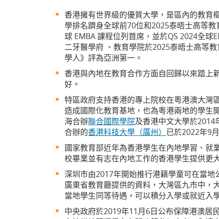
香港擁有世界級的優質大學，是區內的教育樞紐。八所資
學排名躋身全球前70位和2025泰晤士高等
球 EMBA 課程位列首席，並於QS 2024
二牙醫學府 、教育學院於2025泰晤士高等
學人》評為亞洲第一。
香港與內地在教育合作方面自回歸以來踏上
好。
特區政府支持香港的專上院校在粵港澳大灣
造成國際化教育基地，也為粵港兩地的學生開
海合辦
聯合國際學院
及香港中文大學於201
合辦的
香港科技大學（廣州）
已於2022年9
國家教育部近年為香港學生在內地學習、就業
校畢業並有志在內地工作的香港學生提供更
深圳市由2017年開始推行港籍學童可在當
廣東省教育廳提供的資料，大灣區九市中，
當地學生同等待遇，可以積分入學或就近入
中央政府於2019年11月6日公布保障港