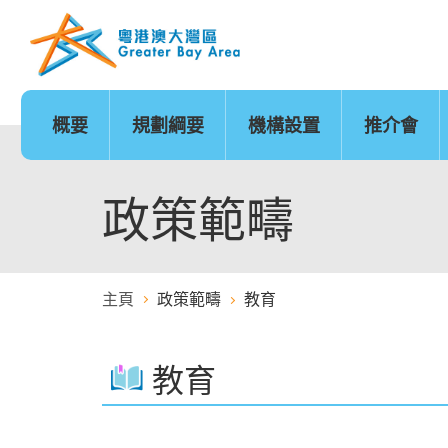
跳
至
內
容
的
開
始
概要
規劃綱要
機構設置
推介會
發展時序
基礎建設
香港
城市
澳門
政策範疇
基礎建設地圖
廣州
深圳
珠海
創新及科技
金融服務
政策範疇
主頁
政策範疇
教育
醫療服務
教育
教育