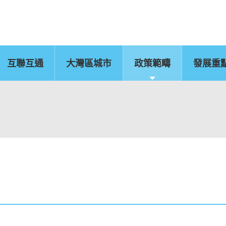
互聯互通
大灣區城市
政策範疇
發展重
佛山
惠州
東莞
中山
江門
新聞公報
肇慶
圖片
灣區辦
運輸物流
CEPA及專業服務
國
文化藝術、創意產業
旅遊
及知識產權