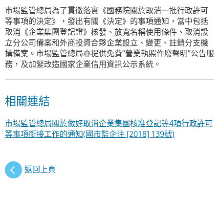
市場監管總局為了貫徹落實《國務院關於取消一批行政許可
等事項的決定》，發出有關《決定》的事項通知，當中包括
取消《企業集團登記證》核發、放寬名稱使用條件、取消設
立分公司備案和外商投資合夥企業設立、變更、註銷分支機
搆備案。市場監管總局亦提供免費“營業執照作廢聲明”公告服
務，及加緊改造國家企業信用資訊公示系統。
相關連結
市場監管總局關於做好取消企業集團核准登記等4項行政許可
等事項銜接工作的通知(國市監企注 [2018] 139號)
返回上頁