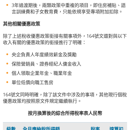
3年過渡期後，兩類政策中重複的項目，即住房補貼、語
言訓練費和子女教育費，只能依規享受專項附加扣除。
其他相關優惠政策
除了上述稅收優惠政策銜接有關事項外，164號文還對與以下
收入有關的優惠政策的銜接進行了明確：
央企負責人年度績效薪金及獎勵
保險營銷員、證券經紀人傭金收入
個人領取企業年金、職業年金
單位低價向職工售房
164號文同時明確，除了該文件中涉及的事項，其他現行個稅
優惠政策均按照原文件規定繼續執行。
按月換算後的綜合所得稅率表人民幣
級數
全月應納稅所得額
稅率
速算扣