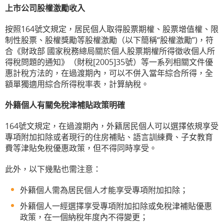
上市公司股權激勵收入
按照164號文規定，居民個人取得股票期權、股票增值權、限
制性股票、股權獎勵等股權激勵（以下簡稱“股權激勵”)，符
合《財政部 國家稅務總局關於個人股票期權所得徵收個人所
得稅問題的通知》（財稅[2005]35號）等一系列相關文件優
惠計稅方法的，在過渡期內，可以不併入當年綜合所得，全
額單獨適用綜合所得稅率表，計算納稅。
外籍個人有關免稅津補貼政策明確
164號文規定，在過渡期內，外籍居民個人可以選擇依規享受
專項附加扣除或者現行的住房補貼、語言訓練費、子女教育
費等津貼免稅優惠政策，但不得同時享受。
此外，以下幾點也需注意：
外籍個人需為居民個人才能享受專項附加扣除；
外籍個人一經選擇享受專項附加扣除或免稅津補貼優惠
政策，在一個納稅年度內不得變更；