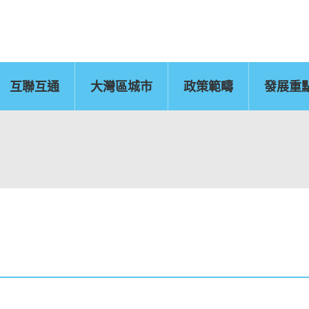
互聯互通
大灣區城市
政策範疇
發展重
佛山
惠州
東莞
中山
江門
新聞公報
肇慶
圖片
灣區辦
運輸物流
CEPA及專業服務
國
文化藝術、創意產業
旅遊
及知識產權