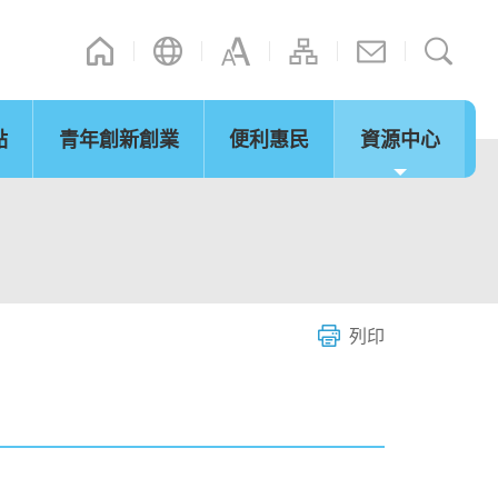
點
青年創新創業
便利惠民
資源中心
通訊
其他連結
演辭
內地政策措施
立法會事宜
「灣區夢成真」行程設計比賽
網誌
微信摘錄
短片
際法律及爭議解決
通關便利
服務
列印
環保及可持續發展
青年發展