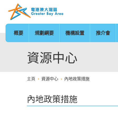
跳
至
內
容
的
開
始
概要
規劃綱要
機構設置
推介會
發展時序
基礎建設
香港
城市
澳門
政策範疇
基礎建設地圖
廣州
深圳
珠海
創新及科技
金融服務
資源中心
主頁
資源中心
內地政策措施
醫療服務
教育
內地政策措施