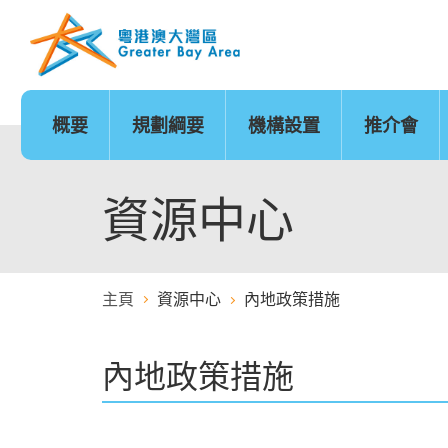
跳
至
內
容
的
開
始
概要
規劃綱要
機構設置
推介會
發展時序
基礎建設
香港
城市
澳門
政策範疇
基礎建設地圖
廣州
深圳
珠海
創新及科技
金融服務
資源中心
主頁
資源中心
內地政策措施
醫療服務
教育
內地政策措施