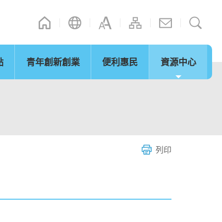
點
青年創新創業
便利惠民
資源中心
通訊
其他連結
演辭
內地政策措施
立法會事宜
「灣區夢成真」行程設計比賽
網誌
微信摘錄
短片
際法律及爭議解決
通關便利
服務
列印
環保及可持續發展
青年發展