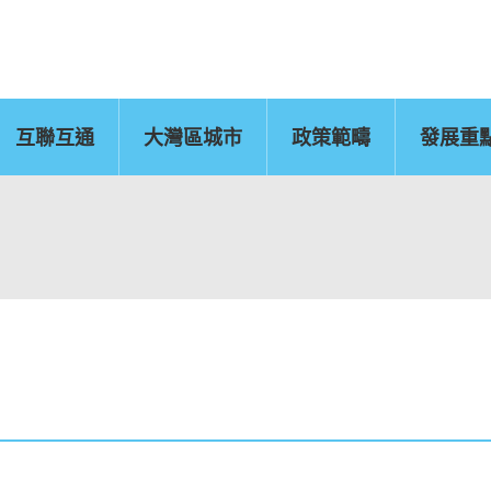
互聯互通
大灣區城市
政策範疇
發展重
佛山
惠州
東莞
中山
江門
新聞公報
肇慶
圖片
灣區辦
運輸物流
CEPA及專業服務
國
文化藝術、創意產業
旅遊
及知識產權