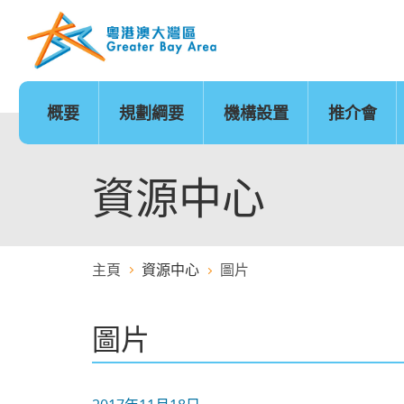
跳
至
內
容
的
開
始
概要
規劃綱要
機構設置
推介會
發展時序
基礎建設
香港
城市
澳門
政策範疇
基礎建設地圖
廣州
深圳
珠海
創新及科技
金融服務
資源中心
主頁
資源中心
圖片
醫療服務
教育
圖片