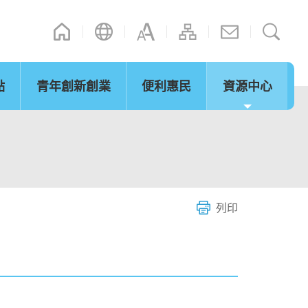
點
青年創新創業
便利惠民
資源中心
通訊
其他連結
演辭
內地政策措施
立法會事宜
「灣區夢成真」行程設計比賽
網誌
微信摘錄
短片
際法律及爭議解決
通關便利
服務
列印
環保及可持續發展
青年發展