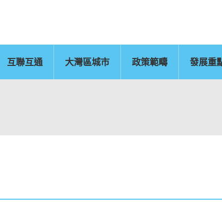
互聯互通
大灣區城市
政策範疇
發展重
佛山
惠州
東莞
中山
江門
新聞公報
肇慶
圖片
灣區辦
運輸物流
CEPA及專業服務
國
文化藝術、創意產業
旅遊
及知識產權