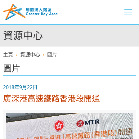
跳
至
內
容
資源中心
的
開
始
主頁
資源中心
圖片
圖片
2018年9月22日
廣深港高速鐵路香港段開通