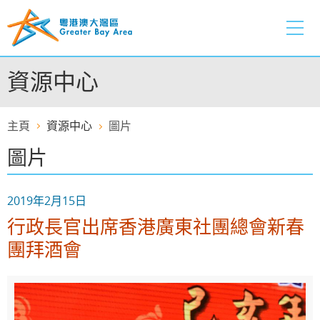
跳
至
內
容
資源中心
的
開
始
主頁
資源中心
圖片
圖片
2019年2月15日
行政長官出席香港廣東社團總會新春
團拜酒會