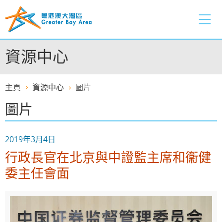
跳
至
內
容
資源中心
的
開
始
主頁
資源中心
圖片
圖片
2019年3月4日
行政長官在北京與中證監主席和衞健
委主任會面