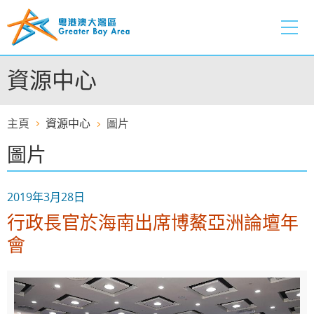
跳
至
內
容
資源中心
的
開
始
主頁
資源中心
圖片
圖片
2019年3月28日
行政長官於海南出席博鰲亞洲論壇年
會