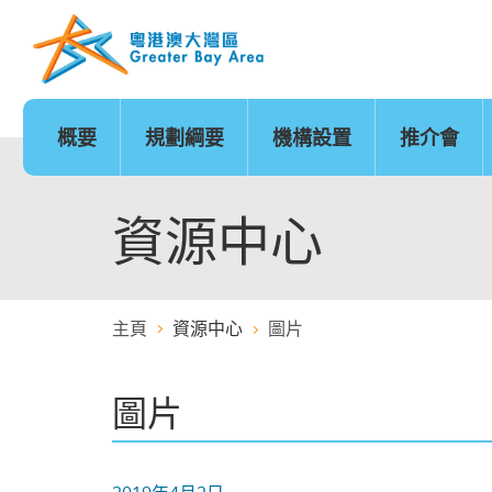
跳
至
內
容
的
開
始
概要
規劃綱要
機構設置
推介會
發展時序
基礎建設
香港
城市
澳門
政策範疇
基礎建設地圖
廣州
深圳
珠海
創新及科技
金融服務
資源中心
主頁
資源中心
圖片
醫療服務
教育
圖片