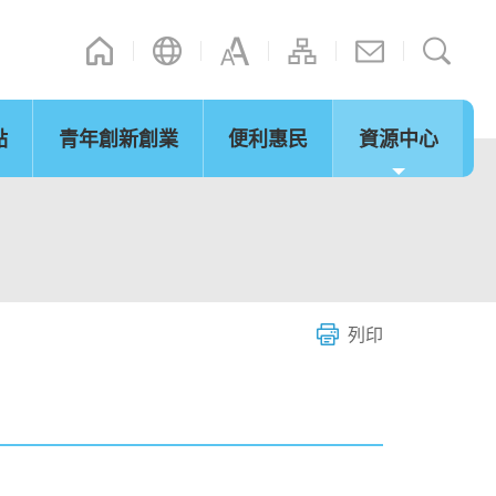
點
青年創新創業
便利惠民
資源中心
通訊
其他連結
演辭
內地政策措施
立法會事宜
「灣區夢成真」行程設計比賽
網誌
微信摘錄
短片
際法律及爭議解決
通關便利
服務
列印
環保及可持續發展
青年發展