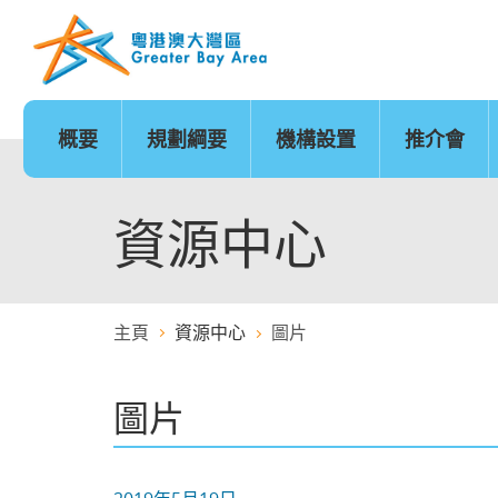
跳
至
內
容
的
開
始
概要
規劃綱要
機構設置
推介會
發展時序
基礎建設
香港
城市
澳門
政策範疇
基礎建設地圖
廣州
深圳
珠海
創新及科技
金融服務
資源中心
主頁
資源中心
圖片
醫療服務
教育
圖片