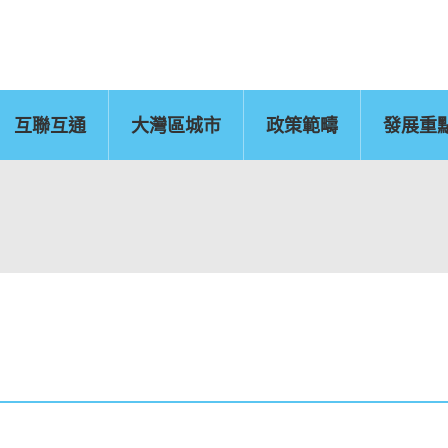
互聯互通
大灣區城市
政策範疇
發展重
佛山
惠州
東莞
中山
江門
新聞公報
肇慶
圖片
灣區辦
運輸物流
CEPA及專業服務
國
文化藝術、創意產業
旅遊
及知識產權