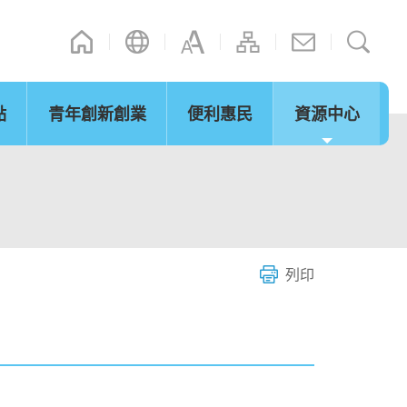
點
青年創新創業
便利惠民
資源中心
通訊
其他連結
演辭
內地政策措施
立法會事宜
「灣區夢成真」行程設計比賽
網誌
微信摘錄
短片
際法律及爭議解決
通關便利
服務
列印
環保及可持續發展
青年發展