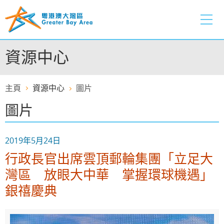
跳
至
內
容
資源中心
的
開
始
主頁
資源中心
圖片
圖片
2019年5月24日
行政長官出席雲頂郵輪集團「立足大
灣區 放眼大中華 掌握環球機遇」
銀禧慶典