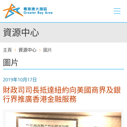
跳
至
內
容
資源中心
的
開
始
主頁
資源中心
圖片
圖片
2019年10月17日
財政司司長抵達紐約向美國商界及銀
行界推廣香港金融服務