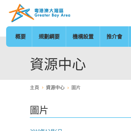
跳
至
內
容
的
開
始
概要
規劃綱要
機構設置
推介會
發展時序
基礎建設
香港
城市
澳門
政策範疇
基礎建設地圖
廣州
深圳
珠海
創新及科技
金融服務
資源中心
主頁
資源中心
圖片
醫療服務
教育
圖片