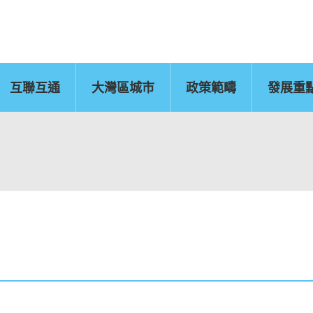
互聯互通
大灣區城市
政策範疇
發展重
佛山
惠州
東莞
中山
江門
新聞公報
肇慶
圖片
灣區辦
運輸物流
CEPA及專業服務
國
文化藝術、創意產業
旅遊
及知識產權