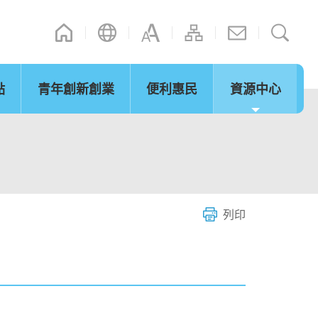
點
青年創新創業
便利惠民
資源中心
通訊
其他連結
演辭
內地政策措施
立法會事宜
「灣區夢成真」行程設計比賽
網誌
微信摘錄
短片
際法律及爭議解決
通關便利
服務
列印
環保及可持續發展
青年發展