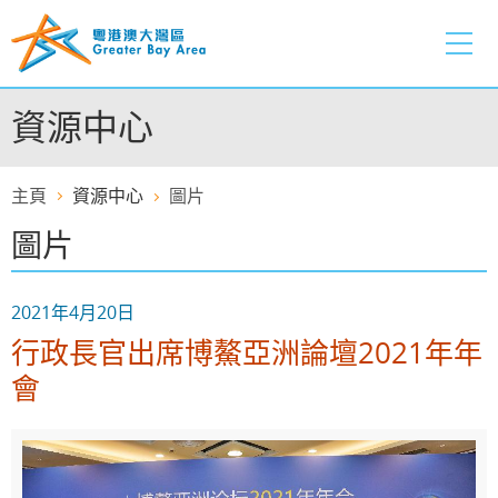
跳
至
內
容
資源中心
的
開
始
主頁
資源中心
圖片
圖片
2021年4月20日
行政長官出席博鰲亞洲論壇2021年年
會