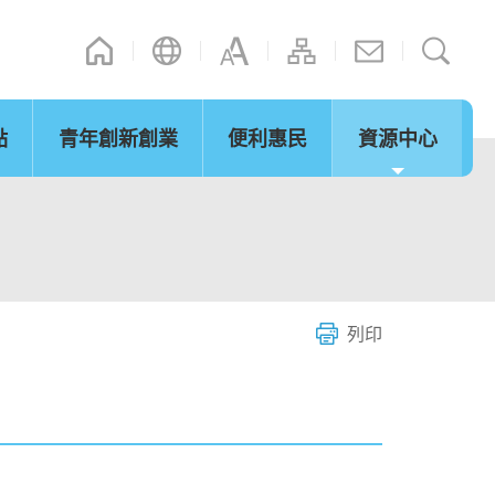
點
青年創新創業
便利惠民
資源中心
通訊
其他連結
演辭
內地政策措施
立法會事宜
「灣區夢成真」行程設計比賽
網誌
微信摘錄
短片
際法律及爭議解決
通關便利
服務
列印
環保及可持續發展
青年發展