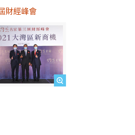
屆財經峰會