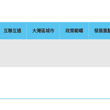
互聯互通
大灣區城市
政策範疇
發展重
佛山
惠州
東莞
中山
江門
新聞公報
肇慶
圖片
灣區辦
運輸物流
CEPA及專業服務
國
文化藝術、創意產業
旅遊
及知識產權