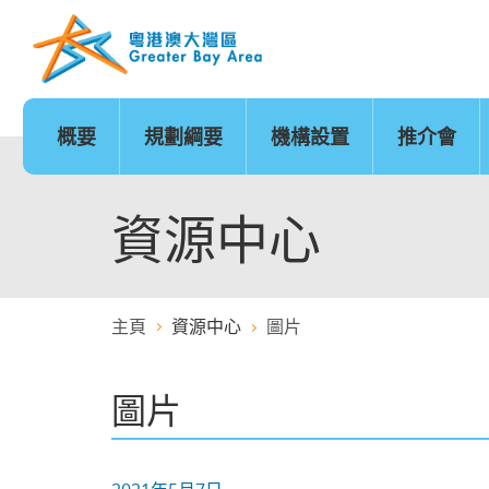
跳
至
內
容
的
開
始
概要
規劃綱要
機構設置
推介會
發展時序
基礎建設
香港
城市
澳門
政策範疇
基礎建設地圖
廣州
深圳
珠海
創新及科技
金融服務
資源中心
主頁
資源中心
圖片
醫療服務
教育
圖片