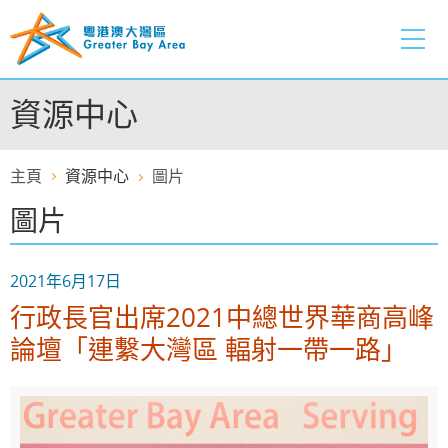
跳
至
內
容
資源中心
的
開
始
主頁
資源中心
圖片
圖片
2021年6月17日
行政長官出席2021中總世界華商高峰
論壇「連繫大灣區 輻射一帶一路」