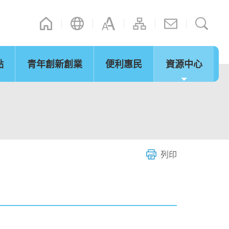
點
青年創新創業
便利惠民
資源中心
通訊
其他連結
演辭
內地政策措施
立法會事宜
「灣區夢成真」行程設計比賽
網誌
微信摘錄
短片
際法律及爭議解決
通關便利
服務
列印
環保及可持續發展
青年發展