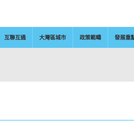
互聯互通
大灣區城市
政策範疇
發展重
佛山
惠州
東莞
中山
江門
新聞公報
肇慶
圖片
灣區辦
運輸物流
CEPA及專業服務
國
文化藝術、創意產業
旅遊
及知識產權