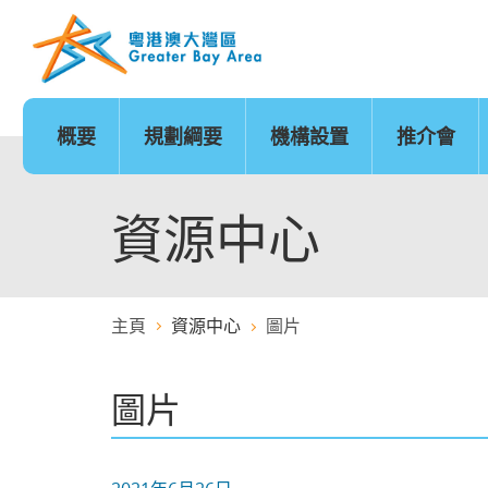
跳
至
內
容
的
開
始
概要
規劃綱要
機構設置
推介會
發展時序
基礎建設
香港
城市
澳門
政策範疇
基礎建設地圖
廣州
深圳
珠海
創新及科技
金融服務
資源中心
主頁
資源中心
圖片
醫療服務
教育
圖片