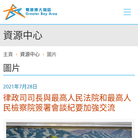
跳
至
內
容
資源中心
的
開
始
主頁
資源中心
圖片
圖片
2021年7月28日
律政司司長與最高人民法院和最高人
民檢察院簽署會談紀要加強交流