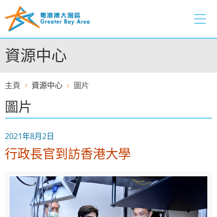
跳
至
內
容
資源中心
的
開
始
主頁
資源中心
圖片
圖片
2021年8月2日
行政長官到訪香港大學