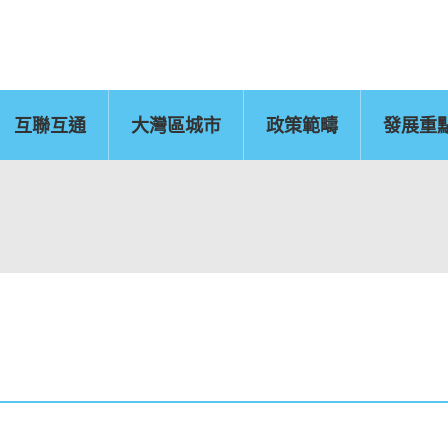
互聯互通
大灣區城市
政策範疇
發展重
佛山
惠州
東莞
中山
江門
新聞公報
肇慶
圖片
灣區辦
運輸物流
CEPA及專業服務
國
文化藝術、創意產業
旅遊
及知識產權