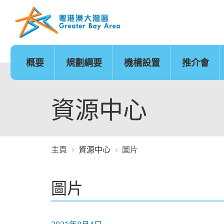
跳
至
內
容
的
開
始
概要
規劃綱要
機構設置
推介會
發展時序
基礎建設
香港
城市
澳門
政策範疇
基礎建設地圖
廣州
深圳
珠海
創新及科技
金融服務
資源中心
主頁
資源中心
圖片
醫療服務
教育
圖片