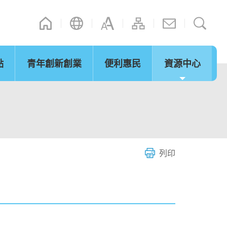
點
青年創新創業
便利惠民
資源中心
通訊
其他連結
演辭
內地政策措施
立法會事宜
「灣區夢成真」行程設計比賽
網誌
微信摘錄
短片
際法律及爭議解決
通關便利
服務
列印
環保及可持續發展
青年發展