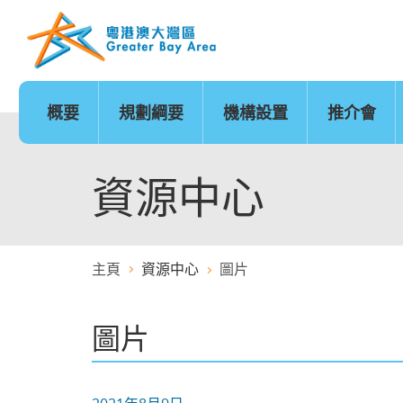
跳
至
內
容
的
開
始
概要
規劃綱要
機構設置
推介會
發展時序
基礎建設
香港
城市
澳門
政策範疇
基礎建設地圖
廣州
深圳
珠海
創新及科技
金融服務
資源中心
主頁
資源中心
圖片
醫療服務
教育
圖片