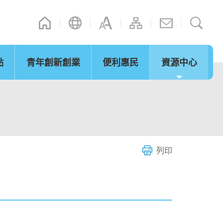
點
青年創新創業
便利惠民
資源中心
通訊
其他連結
演辭
內地政策措施
立法會事宜
「灣區夢成真」行程設計比賽
網誌
微信摘錄
短片
際法律及爭議解決
通關便利
服務
列印
環保及可持續發展
青年發展