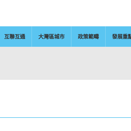
互聯互通
大灣區城市
政策範疇
發展重
佛山
惠州
東莞
中山
江門
新聞公報
肇慶
圖片
灣區辦
運輸物流
CEPA及專業服務
國
文化藝術、創意產業
旅遊
及知識產權