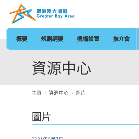
跳
至
內
容
的
開
始
概要
規劃綱要
機構設置
推介會
發展時序
基礎建設
香港
城市
澳門
政策範疇
基礎建設地圖
廣州
深圳
珠海
創新及科技
金融服務
資源中心
主頁
資源中心
圖片
醫療服務
教育
圖片