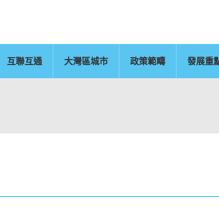
互聯互通
大灣區城市
政策範疇
發展重
佛山
惠州
東莞
中山
江門
新聞公報
肇慶
圖片
灣區辦
運輸物流
CEPA及專業服務
國
文化藝術、創意產業
旅遊
及知識產權