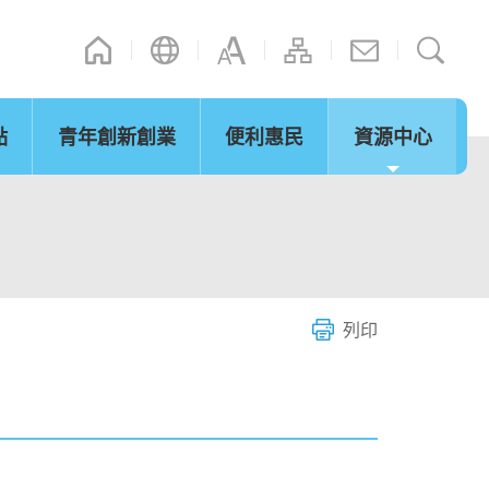
點
青年創新創業
便利惠民
資源中心
通訊
其他連結
演辭
內地政策措施
立法會事宜
「灣區夢成真」行程設計比賽
網誌
微信摘錄
短片
際法律及爭議解決
通關便利
服務
列印
環保及可持續發展
青年發展