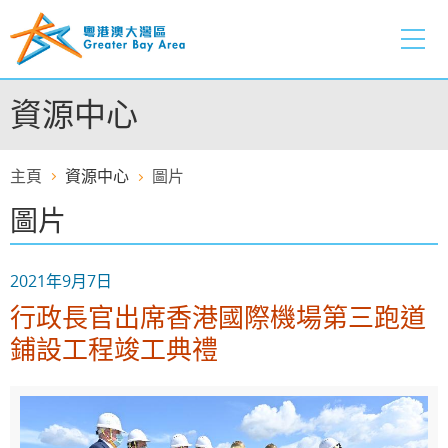
跳
至
內
容
資源中心
的
開
始
主頁
資源中心
圖片
圖片
2021年9月7日
行政長官出席香港國際機場第三跑道
鋪設工程竣工典禮