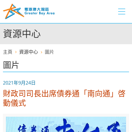
跳
至
內
容
資源中心
的
開
始
主頁
資源中心
圖片
圖片
2021年9月24日
財政司司長出席債券通「南向通」啓
動儀式