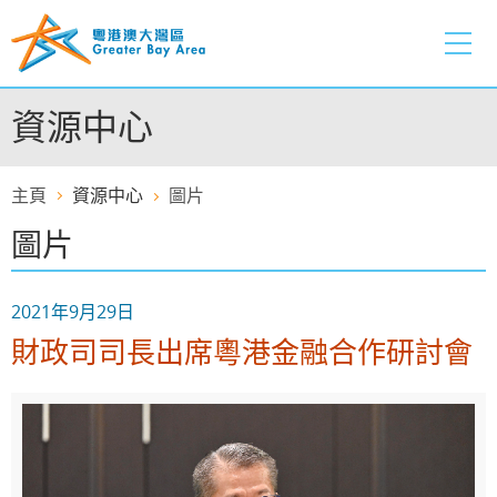
跳
至
內
容
資源中心
的
開
始
主頁
資源中心
圖片
圖片
2021年9月29日
財政司司長出席粵港金融合作研討會