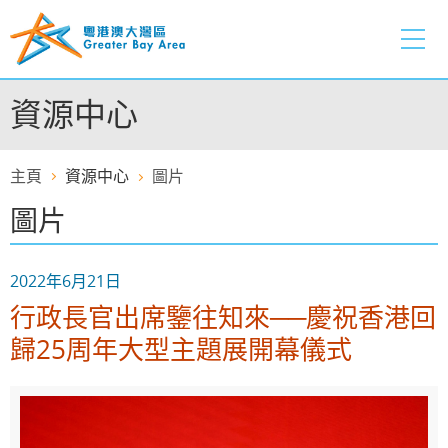
跳
至
內
容
資源中心
的
開
始
主頁
資源中心
圖片
圖片
2022年6月21日
行政長官出席鑒往知來──慶祝香港回
歸25周年大型主題展開幕儀式