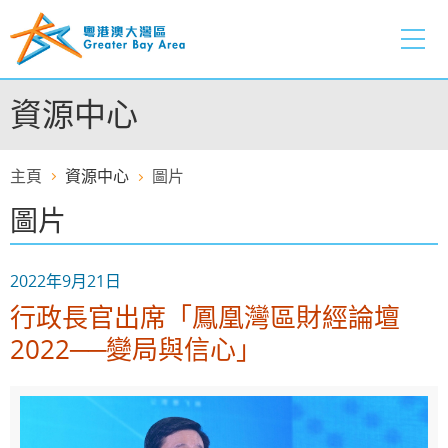
跳
至
內
容
資源中心
的
開
始
主頁
資源中心
圖片
圖片
2022年9月21日
行政長官出席「鳳凰灣區財經論壇
2022──變局與信心」