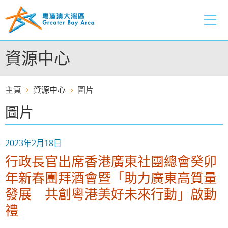
跳
至
內
容
資源中心
的
開
始
主頁
資源中心
圖片
圖片
2023年2月18日
行政長官出席香港廣東社團總會癸卯
年新春團拜酒會暨「助力廣東高質量
發展 共創粵港美好未來行動」啟動
禮