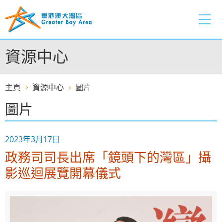
跳
至
內
容
資源中心
的
開
始
主頁
資源中心
圖片
圖片
2023年3月17日
政務司司長出席「鏡頭下的灣區」攝
影巡迴展覽開幕儀式