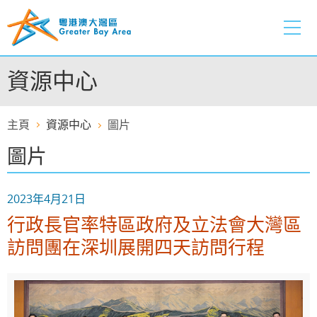
跳
至
內
容
資源中心
的
開
始
主頁
資源中心
圖片
圖片
2023年4月21日
行政長官率特區政府及立法會大灣區
訪問團在深圳展開四天訪問行程