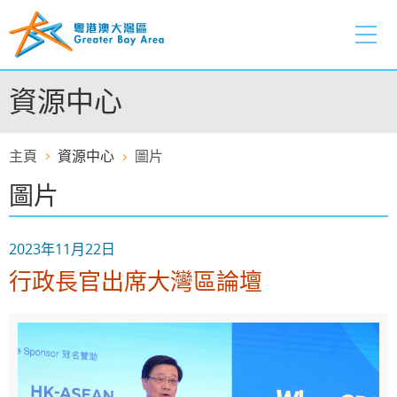
跳
至
內
容
資源中心
的
開
始
主頁
資源中心
圖片
圖片
2023年11月22日
行政長官出席大灣區論壇