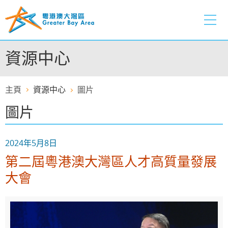
跳
至
內
容
資源中心
的
開
始
主頁
資源中心
圖片
圖片
2024年5月8日
第二屆粵港澳大灣區人才高質量發展
大會