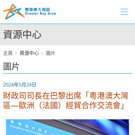
跳
至
內
容
資源中心
的
開
始
主頁
資源中心
圖片
圖片
2024年5月24日
財政司司長在巴黎出席「粵港澳大灣
區—歐洲（法國）經貿合作交流會」