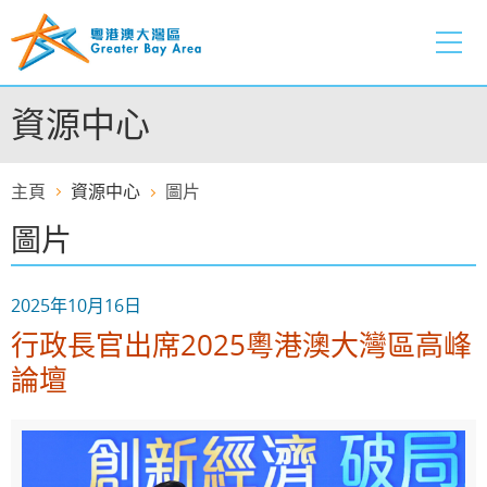
跳
至
內
容
資源中心
的
開
始
主頁
資源中心
圖片
圖片
2025年10月16日
行政長官出席2025粵港澳大灣區高峰
論壇