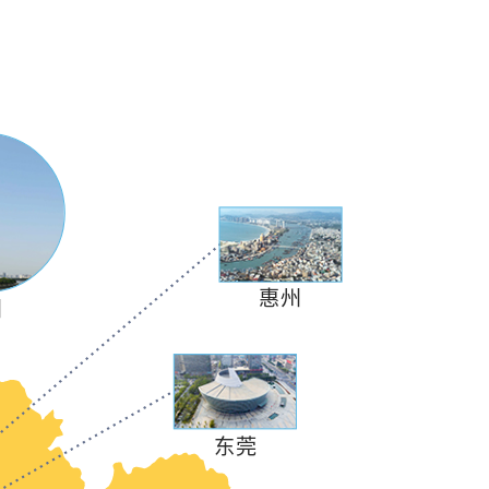
惠州
州
《港人在内地生活资讯》
第1集：开设银行户口及
使用电子支付
东莞