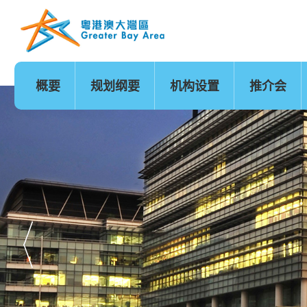
跳
至
内
容
的
开
始
主页
概要
规划纲要
机构设置
推介会
发展时序
基础建设
香港
城市
澳门
政策范畴
基础建设地图
广州
深圳
珠海
创新及科技
金融服务
医疗服务
教育