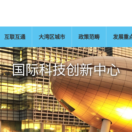
互联互通
大湾区城市
政策范畴
发展重
佛山
惠州
东莞
中山
江门
肇庆
新闻公报
运输物流
CEPA及专业服务
国
国际科技创新中心
把握发展新机遇
文化艺术、创意产
旅游
环
业及知识产权