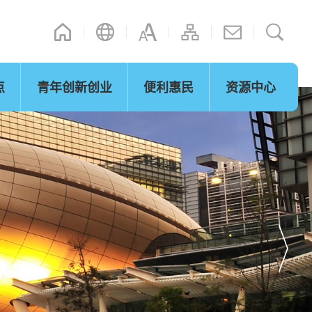
点
青年创新创业
便利惠民
资源中心
其他连结
演辞
立法会事宜
内地政策措施
网志
「湾区梦成真」行程设计比赛
微信摘录
短片
图片
际法律及争议解
通关便利
决服务
保及可持续发展
青年发展