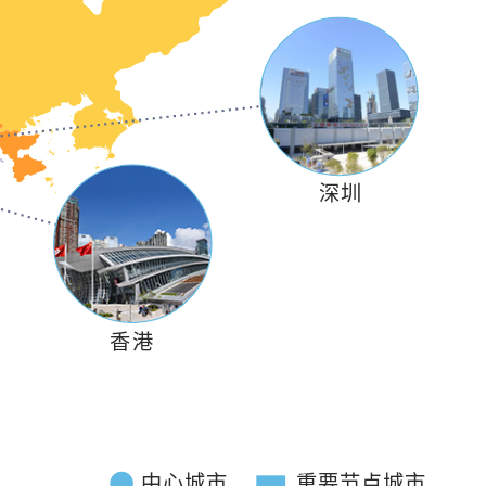
《港湾起跑线》
深圳
从天空出发（上）
香港
《政府电视宣传短片》
便利生活措施篇
中心城市
重要节点城市