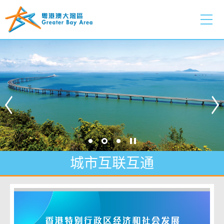
跳
至
内
主页
容
的
开
始
国际科技创新中心
把握发展新机遇
城市互联互通