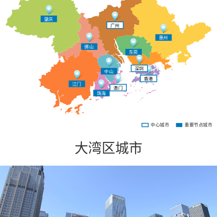
肇庆
广州
惠州
佛山
东莞
深圳
中山
香港
江门
澳门
珠海
中心城市
重要节点城市
大湾区城市