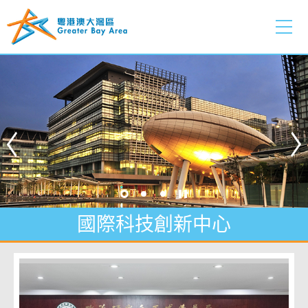
跳
至
內
主頁
容
的
開
始
國際科技創新中心
把握發展新機遇