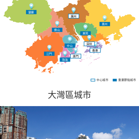
肇慶
廣州
惠州
佛山
東莞
深圳
中山
香港
江門
澳門
珠海
中心城市
重要節點城市
大灣區城市